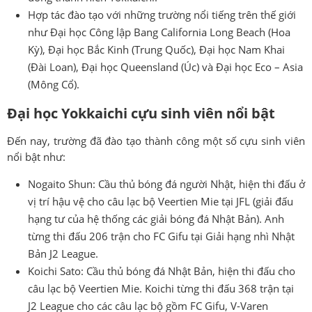
Hợp tác đào tạo với những trường nổi tiếng trên thế giới
như Đại học Công lập Bang California Long Beach (Hoa
Kỳ), Đại học Bắc Kinh (Trung Quốc), Đại học Nam Khai
(Đài Loan), Đại học Queensland (Úc) và Đại học Eco – Asia
(Mông Cổ).
Đại học Yokkaichi cựu sinh viên nổi bật
Đến nay, trường đã đào tạo thành công một số cựu sinh viên
nổi bật như:
Nogaito Shun: Cầu thủ bóng đá người Nhật, hiện thi đấu ở
vị trí hậu vệ cho câu lạc bộ Veertien Mie tại JFL (giải đấu
hạng tư của hệ thống các giải bóng đá Nhật Bản). Anh
từng thi đấu 206 trận cho FC Gifu tại Giải hạng nhì Nhật
Bản J2 League.
Koichi Sato: Cầu thủ bóng đá Nhật Bản, hiện thi đấu cho
câu lạc bộ Veertien Mie. Koichi từng thi đấu 368 trận tại
J2 League cho các câu lạc bộ gồm FC Gifu, V-Varen