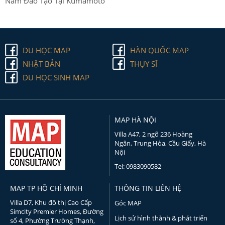
Năm Đào Tạo Tại Kumamoto
DU HỌC MAP
HÀN QUỐC MAP
NHẬT BẢN
THỤY SĨ
DU HỌC SINH MAP
MAP HÀ NỘI
Villa A47, 2 ngõ 236 Hoàng
Ngân, Trung Hòa, Cầu Giấy, Hà
Nội
Tel: 0983090582
MAP TP HỒ CHÍ MINH
THÔNG TIN LIÊN HỆ
Villa D7, Khu đô thị Cao Cấp
Góc MAP
Simcity Premier Homes, Đường
Lịch sử hình thành & phát triển
số 4, Phường Trường Thạnh,