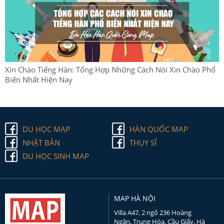
Xin Chào Tiếng Hàn: Tổng Hợp Những Cách Nói Xin Chào Phổ
Biến Nhất Hiện Nay
DU HỌC MAP
HÀN QUỐC MAP
NHẬT BẢN
THỤY SĨ
DU HỌC SINH MAP
MAP HÀ NỘI
Villa A47, 2 ngõ 236 Hoàng
Ngân, Trung Hòa, Cầu Giấy, Hà