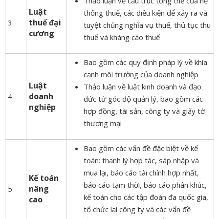
Thảo luận về cấu trúc tổng thể của hệ
Luật
thống thuế, các điều kiện để xảy ra và
thuế đại
3
tuyệt chủng nghĩa vụ thuế, thủ tục thu
cương
thuế và kháng cáo thuế
Bao gồm các quy định pháp lý về khía
cạnh môi trường của doanh nghiệp
Luật
Thảo luận về luật kinh doanh và đạo
doanh
4
đức từ góc độ quản lý, bao gồm các
nghiệp
hợp đồng, tài sản, công ty và giấy tờ
thương mại
Bao gồm các vấn đề đặc biệt về kế
toán: thanh lý hợp tác, sáp nhập và
mua lại, báo cáo tài chính hợp nhất,
Kế toán
báo cáo tạm thời, báo cáo phân khúc,
nâng
5
kế toán cho các tập đoàn đa quốc gia,
cao
tổ chức lại công ty và các vấn đề