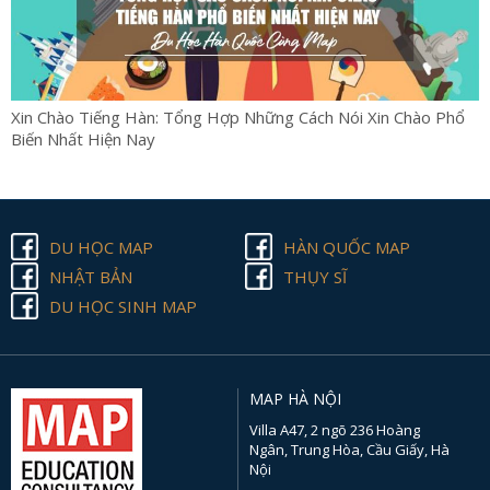
Xin Chào Tiếng Hàn: Tổng Hợp Những Cách Nói Xin Chào Phổ
Biến Nhất Hiện Nay
DU HỌC MAP
HÀN QUỐC MAP
NHẬT BẢN
THỤY SĨ
DU HỌC SINH MAP
MAP HÀ NỘI
Villa A47, 2 ngõ 236 Hoàng
Ngân, Trung Hòa, Cầu Giấy, Hà
Nội