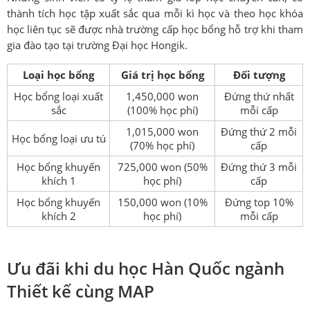
thành tích học tập xuất sắc qua mỗi kì học và theo học khóa
học liên tục sẽ được nhà trường cấp học bổng hỗ trợ khi tham
gia đào tạo tại trường Đại học Hongik.
Loại học bổng
Giá trị học bổng
Đối tượng
Học bổng loại xuất
1,450,000 won
Đứng thứ nhất
sắc
(100% học phí)
mỗi cấp
1,015,000 won
Đứng thứ 2 mỗi
Học bổng loại ưu tú
(70% học phí)
cấp
Học bổng khuyến
725,000 won (50%
Đứng thứ 3 mỗi
khích 1
học phí)
cấp
Học bổng khuyến
150,000 won (10%
Đứng top 10%
khích 2
học phí)
mỗi cấp
Ưu đãi khi du học Hàn Quốc ngành
Thiết kế cùng MAP