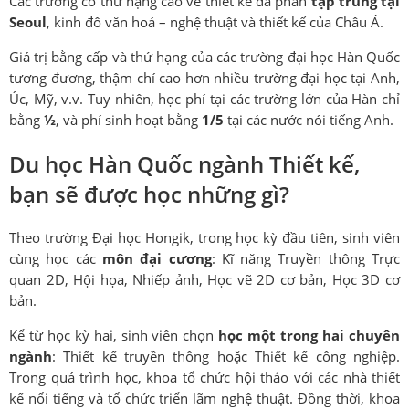
Các trường có thứ hạng cao về thiết kế đa phần
tập trung tại
Seoul
, kinh đô văn hoá – nghệ thuật và thiết kế của Châu Á.
Giá trị bằng cấp và thứ hạng của các trường đại học Hàn Quốc
tương đương, thậm chí cao hơn nhiều trường đại học tại Anh,
Úc, Mỹ, v.v. Tuy nhiên, học phí tại các trường lớn của Hàn chỉ
bằng
½
, và phí sinh hoạt bằng
1/5
tại các nước nói tiếng Anh.
Du học Hàn Quốc ngành Thiết kế,
bạn sẽ được học những gì?
Theo trường Đại học Hongik, trong học kỳ đầu tiên, sinh viên
cùng học các
môn đại cương
: Kĩ năng Truyền thông Trực
quan 2D, Hội họa, Nhiếp ảnh, Học vẽ 2D cơ bản, Học 3D cơ
bản.
Kể từ học kỳ hai, sinh viên chọn
học một trong hai chuyên
ngành
: Thiết kế truyền thông hoặc Thiết kế công nghiệp.
Trong quá trình học, khoa tổ chức hội thảo với các nhà thiết
kế nổi tiếng và tổ chức triển lãm nghệ thuật. Đồng thời, khoa