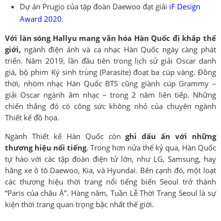
Dự án Prugio của tập đoàn Daewoo đạt giải
iF Design
Award 2020
.
Với làn sóng Hallyu mang văn hóa Hàn Quốc đi khắp thế
giới,
ngành điện ảnh và ca nhạc Hàn Quốc ngày càng phát
triển. Năm 2019, lần đầu tiên trong lịch sử giải Oscar danh
giá, bộ phim Ký sinh trùng (Parasite) đoạt ba cúp vàng. Đồng
thời, nhóm nhạc Hàn Quốc BTS cũng giành cúp Grammy –
giải Oscar ngành âm nhạc – trong 2 năm liên tiếp. Những
chiến thắng đó có công sức không nhỏ của chuyên ngành
Thiết kế đồ họa.
Ngành Thiết kế Hàn Quốc còn
ghi dấu ấn với những
thương hiệu nổi tiếng
. Trong hơn nửa thế kỷ qua, Hàn Quốc
tự hào với các tập đoàn điện tử lớn, như LG, Samsung, hay
hãng xe ô tô Daewoo, Kia, và Hyundai. Bên cạnh đó, một loạt
các thương hiệu thời trang nổi tiếng biến Seoul trở thành
“Paris của châu Á”. Hàng năm, Tuần Lễ Thời Trang Seoul là sự
kiện thời trang quan trọng bậc nhất thế giới.