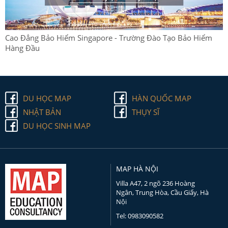
Cao Đẳng Bảo Hiểm Singapore - Trường Đào Tạo Bảo Hiểm
Hàng Đầu
DU HỌC MAP
HÀN QUỐC MAP
NHẬT BẢN
THỤY SĨ
DU HỌC SINH MAP
MAP HÀ NỘI
Villa A47, 2 ngõ 236 Hoàng
Ngân, Trung Hòa, Cầu Giấy, Hà
Nội
Tel: 0983090582