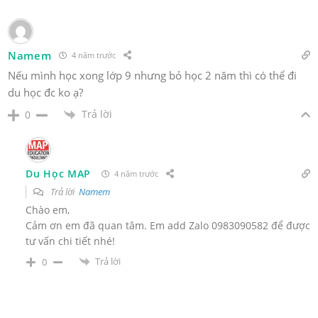
Namem
4 năm trước
Nếu mình học xong lớp 9 nhưng bỏ học 2 năm thì có thể đi
du học đc ko ạ?
Trả lời
0
Du Học MAP
4 năm trước
Trả lời
Namem
Chào em,
Cảm ơn em đã quan tâm. Em add Zalo 0983090582 để được
tư vấn chi tiết nhé!
Trả lời
0