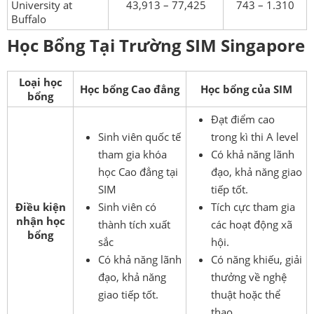
University at
43,913 – 77,425
743 – 1.310
Buffalo
Học Bổng
Tại Trường SIM Singapore
Loại học
Học bổng Cao đẳng
Học bổng của SIM
bổng
Đạt điểm cao
Sinh viên quốc tế
trong kì thi A level
tham gia khóa
Có khả năng lãnh
học Cao đẳng tại
đạo, khả năng giao
SIM
tiếp tốt.
Điều kiện
Sinh viên có
Tích cực tham gia
nhận học
thành tích xuất
các hoạt động xã
bổng
sắc
hội.
Có khả năng lãnh
Có năng khiếu, giải
đạo, khả năng
thưởng về nghệ
giao tiếp tốt.
thuật hoặc thể
thao.