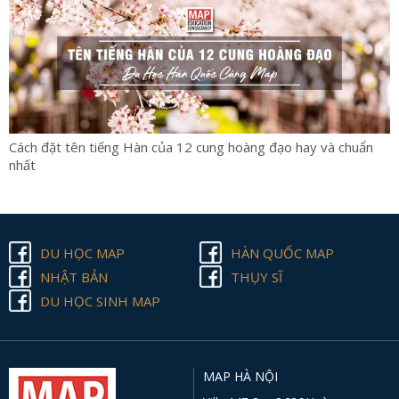
Cách đặt tên tiếng Hàn của 12 cung hoàng đạo hay và chuẩn
nhất
DU HỌC MAP
HÀN QUỐC MAP
NHẬT BẢN
THỤY SĨ
DU HỌC SINH MAP
MAP HÀ NỘI