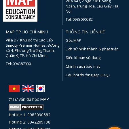
Villa A47, 2 ngõ 236 Hoàng
Ngân, Trung Hòa, Cầu Giấy, Hà
Nội
Tel: 0983090582
MAP TP HỒ CHÍ MINH
THÔNG TIN LIÊN HỆ
Villa D7, Khu đô thị Cao Cấp
Góc MAP
Simcity Premier Homes, Đường
Lịch sử hình thành & phát triển
số 4, Phường Trường Thạnh,
Quận 9, TP. Hồ Chí Minh
Điều khoản sử dụng
Tel: 0943879901
Chính sách bảo mật
Câu hỏi thường gặp (FAQ)
@Tư vấn du học MAP
Hotline 1: 0983090582
Hotline 2: 0942209198