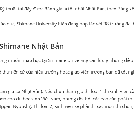
Kỹ thuật tại đây được đánh giá là tốt nhất Nhật Bản, theo Bảng x
 dục, Shimane University hiện đang hợp tác với 38 trường đại họ
c Shimane Nhật Bản
mong muốn nhập học tại Shimane University cần lưu ý những điều
ó thư tiến cử của hiệu trưởng hoặc giáo viên trường bạn đã tốt ng
tham gia tại Nhật Bản): Nếu chọn tham gia thi loại 1 thì sinh viê
 hơn cho du học sinh Việt Nam, nhưng đòi hỏi các bạn cần phải th
pan Nyuushi): Thi loại 2, sinh viên sẽ phải thi các môn thi chung