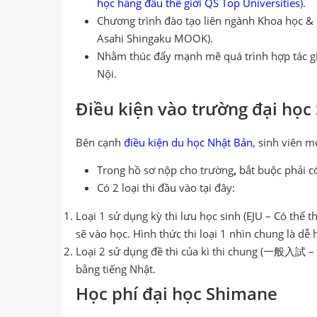
học hàng đầu thế giới QS Top Universities
).
Chương trình đào tạo liên ngành Khoa học & 
Asahi Shingaku MOOK).
Nhằm thúc đẩy mạnh mẽ quá trình hợp tác giáo
Nội.
Điều kiện vào trường đại họ
Bên cạnh
điều kiện du học Nhật Bản
, sinh viên 
Trong hồ sơ nộp cho trường
,
bắt buộc phải c
Có 2 loại thi đầu vào tại đây:
Loại 1 sử dụng kỳ thi lưu học sinh (EJU – Có thể 
sẽ vào học. Hình thức thi loại 1 nhìn chung là dễ
Loại 2 sử dụng đề thi của kì thi chung (一般入試 – Ip
bằng tiếng Nhật.
Học phí đại học Shimane