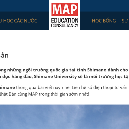
U HỌC CÁC NƯỚC
HỌC BỔNG
SỰ
Bản
ng những ngôi trường quốc gia tại tỉnh Shimane dành cho
o dục hàng đầu, Shimane University sẽ là môi trường học tậ
Shimane
thông qua bài viết này nhé. Liên hệ số điện thoại tư v
 Nhật Bản cùng MAP trong thời gian sớm nhất!