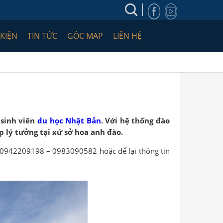
 KIỆN
TIN TỨC
GÓC MAP
LIÊN HỆ
 sinh viên
du học Nhật Bản
. Với hệ thống đào
p lý tưởng tại xứ sở hoa anh đào.
ấn 0942209198 – 0983090582 hoặc để lại thông tin