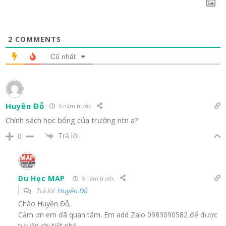
2
COMMENTS
Cũ nhất
Huyền Đỗ
5 năm trước
Chính sách học bổng của trường ntn ạ?
Trả lời
0
Du Học MAP
5 năm trước
Trả lời
Huyền Đỗ
Chào Huyền Đỗ,
Cảm ơn em đã quan tâm. Em add Zalo 0983090582 để được
tư vấn chi tiết nhé