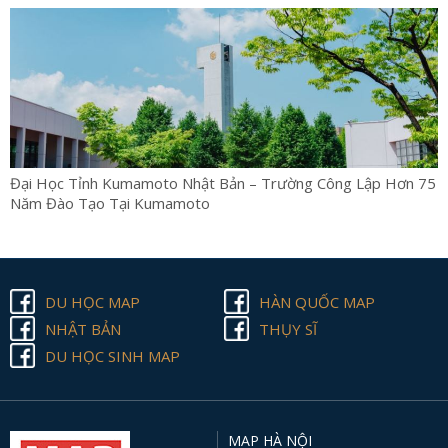
Đại Học Tỉnh Kumamoto Nhật Bản – Trường Công Lập Hơn 75
Năm Đào Tạo Tại Kumamoto
DU HỌC MAP
HÀN QUỐC MAP
NHẬT BẢN
THỤY SĨ
DU HỌC SINH MAP
MAP HÀ NỘI