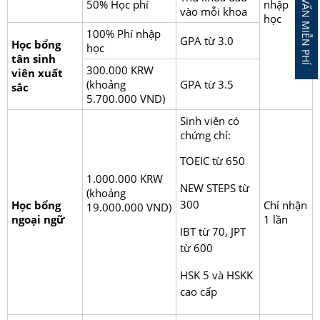
ĐĂNG KÝ TƯ VẤN MIỄN PHÍ
50% Học phí
nhập
vào mỗi khoa
học
100% Phí nhập
GPA từ 3.0
Học bổng
học
tân sinh
300.000 KRW
viên xuất
(khoảng
GPA từ 3.5
sắc
5.700.000 VND)
Sinh viên có
chứng chỉ:
TOEIC từ 650
1.000.000 KRW
NEW STEPS từ
(khoảng
300
Học bổng
Chỉ nhận
19.000.000 VND)
ngoại ngữ
1 lần
IBT từ 70, JPT
từ 600
HSK 5 và HSKK
cao cấp