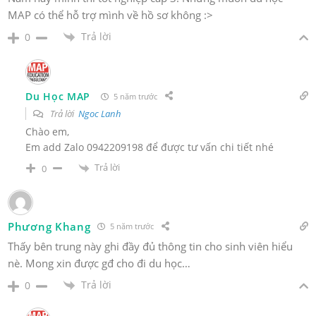
MAP có thể hỗ trợ mình về hồ sơ không :>
Trả lời
0
Du Học MAP
5 năm trước
Trả lời
Ngoc Lanh
Chào em,
Em add Zalo 0942209198 để được tư vấn chi tiết nhé
Trả lời
0
Phương Khang
5 năm trước
Thấy bên trung này ghi đầy đủ thông tin cho sinh viên hiểu
nè. Mong xin được gđ cho đi du học…
Trả lời
0