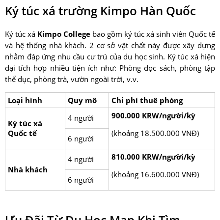
Ký túc xá trường Kimpo Hàn Quốc
Ký túc xá
Kimpo College
bao gồm ký túc xá sinh viên Quốc tế
và hệ thống nhà khách. 2 cơ sở vật chất này được xây dựng
nhằm đáp ứng nhu cầu cư trú của du học sinh. Ký túc xá hiện
đại tích hợp nhiều tiện ích như: Phòng đọc sách, phòng tập
thể dục, phòng trà, vườn ngoài trời, v.v.
Loại hình
Quy mô
Chi phí
thuê phòng
900.000 KRW/người/kỳ
4 người
Ký túc xá
Quốc tế
(khoảng 18.500.000 VNĐ)
6 người
810.000 KRW/người/kỳ
4 người
Nhà khách
(khoảng 16.600.000 VNĐ)
6 người
Ưu Đãi Từ Du Học Map Khi Tìm