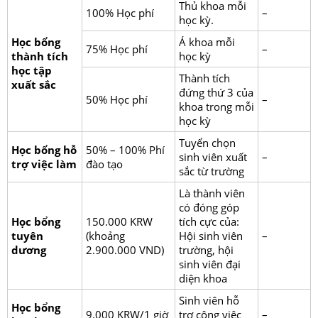
Thủ khoa mỗi
100% Học phí
–
học kỳ.
Học bổng
Á khoa mỗi
75% Học phí
–
thành tích
học kỳ
học tập
Thành tích
xuất sắc
đứng thứ 3 của
50% Học phí
–
khoa trong mỗi
học kỳ
Tuyển chọn
Học bổng hỗ
50% – 100% Phí
sinh viên xuất
–
trợ việc làm
đào tạo
sắc từ trường
Là thành viên
có đóng góp
Học bổng
150.000 KRW
tích cực của:
tuyên
(khoảng
Hội sinh viên
–
dương
2.900.000 VND)
trường, hội
sinh viên đại
diện khoa
Sinh viên hỗ
Học bổng
9.000 KRW/1 giờ
trợ công việc
–