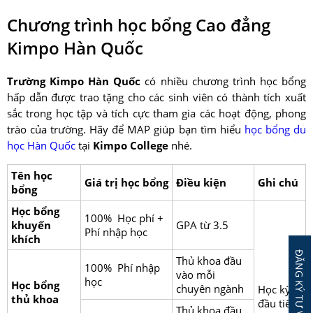
Chương trình học bổng Cao đẳng
Kimpo Hàn Quốc
Trường Kimpo Hàn Quốc
có nhiều chương trình học bổng
hấp dẫn được trao tặng cho các sinh viên có thành tích xuất
sắc trong học tập và tích cực tham gia các hoạt động, phong
trào của trường. Hãy để MAP giúp bạn tìm hiểu
học bổng du
học Hàn Quốc
tại
Kimpo College
nhé.
Tên
học
Giá trị học bổng
Điều kiện
Ghi chú
bổng
Học bổng
100% Học phí +
khuyến
GPA từ 3.5
Phí nhập học
khích
Thủ khoa đầu
100% Phí nhập
vào mỗi
học
Học bổng
chuyên ngành
Học kỳ
thủ khoa
đầu tiên
Thủ khoa đầu