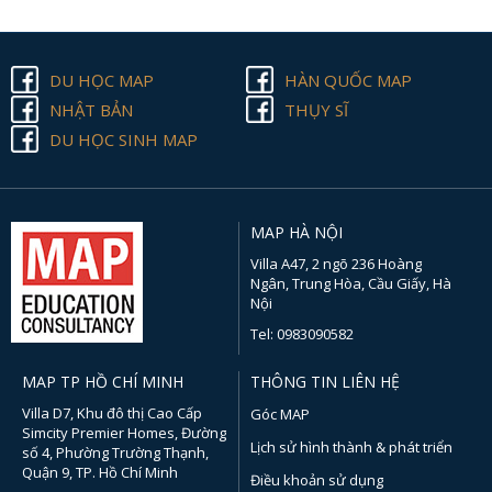
DU HỌC MAP
HÀN QUỐC MAP
NHẬT BẢN
THỤY SĨ
DU HỌC SINH MAP
MAP HÀ NỘI
Villa A47, 2 ngõ 236 Hoàng
Ngân, Trung Hòa, Cầu Giấy, Hà
Nội
Tel: 0983090582
MAP TP HỒ CHÍ MINH
THÔNG TIN LIÊN HỆ
Villa D7, Khu đô thị Cao Cấp
Góc MAP
Simcity Premier Homes, Đường
Lịch sử hình thành & phát triển
số 4, Phường Trường Thạnh,
Quận 9, TP. Hồ Chí Minh
Điều khoản sử dụng