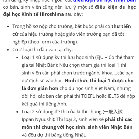
cơ bản, sinh viên cũng nên lưu ý một số
điều kiện du học
đại học Kinh tế Hiroshima
sau đây:
Trong hồ sơ nộp cho trường
,
bắt buộc phải có
thư tiến
cử
của hiệu trưởng hoặc giáo viên trường bạn đã tốt
nghiệp (theo form của trường).
Có 2 loại thi đầu vào tại đây:
Loại 1 sử dụng kỳ thi lưu học sinh (EJU – Có thể tham
gia tại Nhật Bản): Nếu chọn tham gia thi loại 1 thì
sinh viên cần phải chọn trước ngành, khoa,…các bạn
dự định sẽ vào học.
Hình thức thi loại 1 được cho
là đơn giản hơn
cho du học sinh Việt Nam, nhưng
đòi hỏi các bạn cần phải thi TOEFL hoặc IELTS để nộp
kết quả thi tiếng Anh.
Loại 2 sử dụng đề thi của kì thi chung (一般入試 –
Ippan Nyuushi): Thi loại 2, sinh viên sẽ
phải thi các
môn thi chung với học sinh, sinh viên Nhật Bản
và đều dự thi bằng tiếng Nhật.