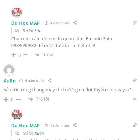
Du Học MAP
4 năm trước
Trả lời
Lùn
Chào em, cảm ơn em đã quan tâm. Em add Zalo
0983090582 để được tư vấn chi tiết nhé!
Trả lời
0
Xuân
4 năm trước
Sắp tới trong tháng mấy thì trường có đợt tuyển sinh vậy ạ?
Trả lời
0
Du Học MAP
4 năm trước
Trả lời
Xuân