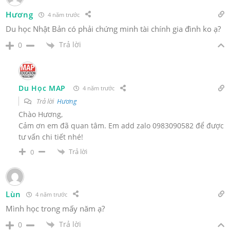
Hương
4 năm trước
Du học Nhật Bản có phải chứng minh tài chính gia đình ko ạ?
Trả lời
0
Du Học MAP
4 năm trước
Trả lời
Hương
Chào Hương,
Cảm ơn em đã quan tâm. Em add zalo 0983090582 để được
tư vấn chi tiết nhé!
Trả lời
0
Lùn
4 năm trước
Mình học trong mấy năm ạ?
Trả lời
0