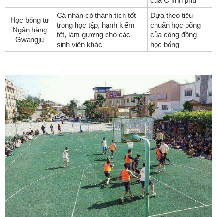
của Chính phủ
Cá nhân có thành tích tốt
Dựa theo tiêu
Học bổng từ
trong học tập, hạnh kiểm
chuẩn học bổng
Ngân hàng
tốt, làm gương cho các
của cộng đồng
Gwangju
sinh viên khác
học bổng