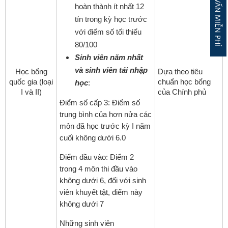
ĐĂNG KÝ TƯ VẤN MIỄN PHÍ
hoàn thành ít nhất 12
tín trong kỳ học trước
với điểm số tối thiểu
80/100
Sinh viên năm nhất
và sinh viên tái nhập
Học bổng
Dựa theo tiêu
quốc gia (loại
chuẩn học bổng
học
:
I và II)
của Chính phủ
Điểm số cấp 3: Điểm số
trung bình của hơn nửa các
môn đã học trước kỳ I năm
cuối không dưới 6.0
Điểm đầu vào: Điểm 2
trong 4 môn thi đầu vào
không dưới 6, đối với sinh
viên khuyết tật, điểm này
không dưới 7
Những sinh viên