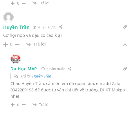
Trả lời
0
Huyền Trần
4 năm trước
Cơ hội nộp và đậu có cao k ạ?
Trả lời
0
Du Học MAP
4 năm trước
Trả lời
Huyền Trần
Chào Huyền Trần, cảm ơn em đã quan tâm, em add Zalo
0942209198 để được tư vấn chi tiết về trường ĐHKT Mokpo
nhé!
Trả lời
0