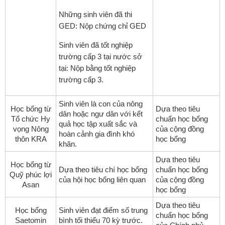
Những sinh viên đã thi
GED: Nộp chứng chỉ GED
Sinh viên đã tốt nghiệp
trường cấp 3 tại nước sở
tại: Nộp bằng tốt nghiệp
trường cấp 3.
Sinh viên là con của nông
Học bổng từ
Dựa theo tiêu
dân hoặc ngư dân với kết
Tổ chức Hy
chuẩn học bổng
quả học tập xuất sắc và
vọng Nông
của cộng đồng
hoàn cảnh gia đình khó
thôn KRA
học bổng
khăn.
Dựa theo tiêu
Học bổng từ
Dựa theo tiêu chí học bổng
chuẩn học bổng
Quỹ phúc lợi
của hội học bổng liên quan
của cộng đồng
Asan
học bổng
Dựa theo tiêu
Học bổng
Sinh viên đạt điểm số trung
chuẩn học bổng
Saetomin
bình tối thiểu 70 kỳ trước.