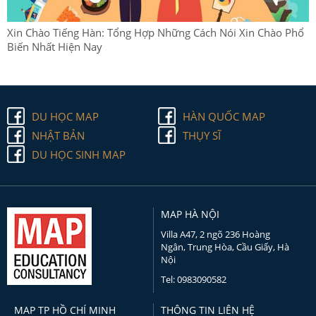
Xin Chào Tiếng Hàn: Tổng Hợp Những Cách Nói Xin Chào Phổ
Biến Nhất Hiện Nay
DU HỌC MAP
HÀN QUỐC MAP
NHẬT BẢN
THỤY SĨ
DU HỌC SINH MAP
MAP HÀ NỘI
Villa A47, 2 ngõ 236 Hoàng
Ngân, Trung Hòa, Cầu Giấy, Hà
Nội
Tel: 0983090582
MAP TP HỒ CHÍ MINH
THÔNG TIN LIÊN HỆ