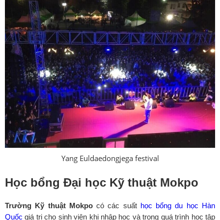
Yang Euldaedongjega festival
Học bổng
Đại học Kỹ thuật Mokpo
Trường Kỹ thuật Mokpo
có các suất
học bổng du học Hàn
Quốc
giá trị cho sinh viên khi nhập học và trong quá trình học tập