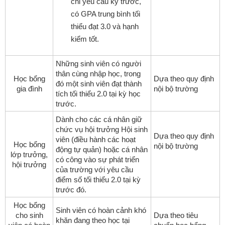
chỉ yêu cầu kỳ trước,
có GPA trung bình tối
thiểu đạt 3.0 và hạnh
kiểm tốt.
Những sinh viên có người
thân cùng nhập học, trong
Học bổng
Dựa theo quy định
đó một sinh viên đạt thành
gia đình
nội bộ trường
tích tối thiểu 2.0 tại kỳ học
trước.
Dành cho các cá nhân giữ
chức vụ hội trưởng Hội sinh
Dựa theo quy định
viên (điều hành các hoạt
Học bổng
nội bộ trường
động tự quản) hoặc cá nhân
lớp trưởng,
có công vào sự phát triển
hội trưởng
của trường với yêu cầu
điểm số tối thiểu 2.0 tại kỳ
trước đó.
Học bổng
Sinh viên có hoàn cảnh khó
cho sinh
Dựa theo tiêu
khăn đang theo học tại