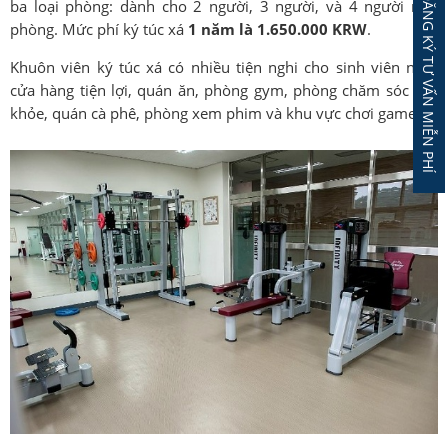
ĐĂNG KÝ TƯ VẤN MIỄN PHÍ
ba loại phòng: dành cho 2 người, 3 người, và 4 người mỗi
phòng. Mức phí ký túc xá
1 năm là 1.650.000 KRW
.
Khuôn viên ký túc xá có nhiều tiện nghi cho sinh viên như:
cửa hàng tiện lợi, quán ăn, phòng gym, phòng chăm sóc sức
khỏe, quán cà phê, phòng xem phim và khu vực chơi game.