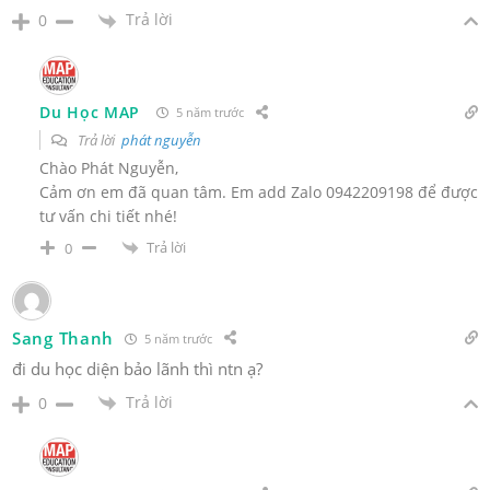
Trả lời
0
Du Học MAP
5 năm trước
Trả lời
phát nguyễn
Chào Phát Nguyễn,
Cảm ơn em đã quan tâm. Em add Zalo 0942209198 để được
tư vấn chi tiết nhé!
Trả lời
0
Sang Thanh
5 năm trước
đi du học diện bảo lãnh thì ntn ạ?
Trả lời
0