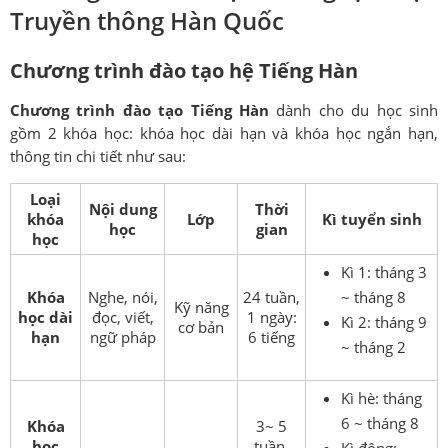
Truyền thông Hàn Quốc
Chương trình đào tạo hệ Tiếng Hàn
Chương trình đào tạo Tiếng Hàn
dành cho du học sinh
gồm 2 khóa học: khóa học dài hạn và khóa học ngắn hạn,
thông tin chi tiết như sau:
Loại
Nội dung
Thời
khóa
Lớp
Kì tuyển sinh
học
gian
học
Kì 1: tháng 3
Khóa
Nghe, nói,
24 tuần,
~ tháng 8
Kỹ năng
học dài
đọc, viết,
1 ngày:
Kì 2: tháng 9
cơ bản
hạn
ngữ pháp
6 tiếng
~ tháng 2
Kì hè: tháng
6 ~ tháng 8
Khóa
3~ 5
học
tuần,