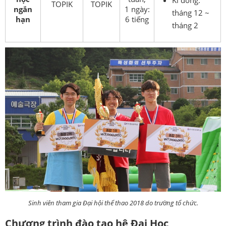
Kì đông:
TOPIK
TOPIK
ngắn
1 ngày:
tháng 12 ~
hạn
6 tiếng
tháng 2
Sinh viên tham gia Đại hội thể thao 2018 do trường tổ chức.
Chương trình đào tạo hệ Đại Học