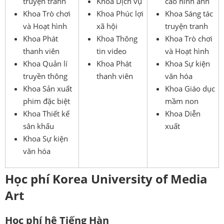
truyện tranh
Khoa Dịch vụ
cáo hình ảnh
Khoa Trò chơi
Khoa Phúc lợi
Khoa Sáng tác
và Hoạt hình
xã hội
truyện tranh
Khoa Phát
Khoa Thông
Khoa Trò chơi
thanh viên
tin video
và Hoạt hình
Khoa Quản lí
Khoa Phát
Khoa Sự kiện
truyền thông
thanh viên
văn hóa
Khoa Sản xuất
Khoa Giáo dục
phim đặc biệt
mầm non
Khoa Thiết kế
Khoa Diễn
sân khấu
xuất
Khoa Sự kiện
văn hóa
Học phí Korea University of Media
Art
Học phí hệ Tiếng Hàn