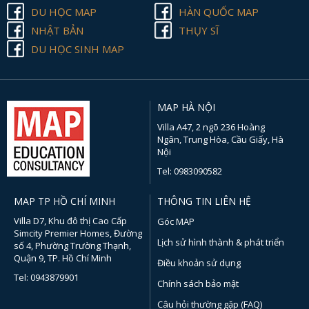
DU HỌC MAP
HÀN QUỐC MAP
NHẬT BẢN
THỤY SĨ
DU HỌC SINH MAP
MAP HÀ NỘI
Villa A47, 2 ngõ 236 Hoàng
Ngân, Trung Hòa, Cầu Giấy, Hà
Nội
Tel: 0983090582
MAP TP HỒ CHÍ MINH
THÔNG TIN LIÊN HỆ
Villa D7, Khu đô thị Cao Cấp
Góc MAP
Simcity Premier Homes, Đường
Lịch sử hình thành & phát triển
số 4, Phường Trường Thạnh,
Quận 9, TP. Hồ Chí Minh
Điều khoản sử dụng
Tel: 0943879901
Chính sách bảo mật
Câu hỏi thường gặp (FAQ)