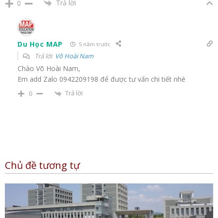
Trả lời
0
Du Học MAP
5 năm trước
Trả lời
Võ Hoài Nam
Chào Võ Hoài Nam,
Em add Zalo 0942209198 để được tư vấn chi tiết nhé
Trả lời
0
Chủ đề tương tự