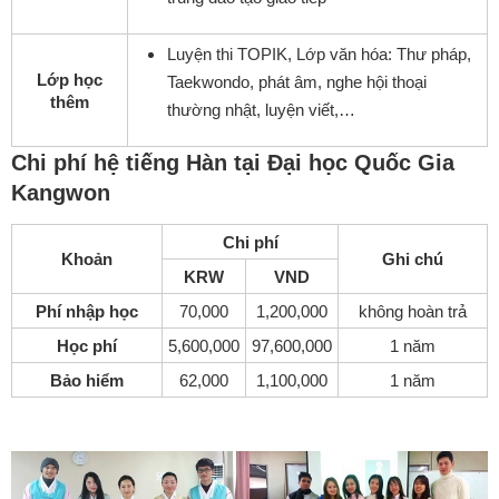
Luyện thi TOPIK, Lớp văn hóa: Thư pháp,
Lớp học
Taekwondo, phát âm, nghe hội thoại
thêm
thường nhật, luyện viết,…
Chi phí hệ tiếng Hàn tại Đại học Quốc Gia
Kangwon
Chi phí
Khoản
Ghi chú
KRW
VND
Phí nhập học
70,000
1,200,000
không hoàn trả
Học phí
5,600,000
97,600,000
1 năm
Bảo hiểm
62,000
1,100,000
1 năm