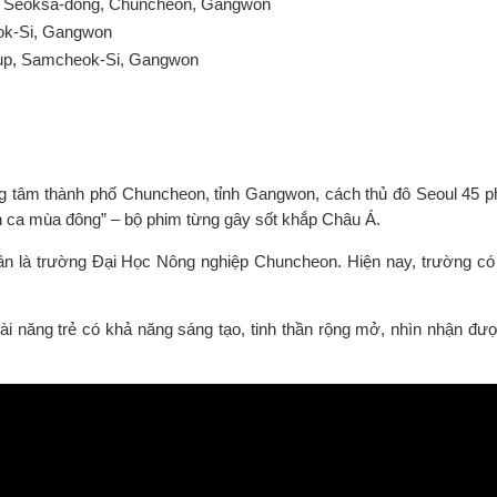
, Seoksa-dong, Chuncheon, Gangwon
ok-Si, Gangwon
Eup, Samcheok-Si, Gangwon
 tâm thành phố Chuncheon, tỉnh Gangwon, cách thủ đô Seoul 45 phút 
h ca mùa đông” – bộ phim từng gây sốt khắp Châu Á.
 là trường Đại Học Nông nghiệp Chuncheon. Hiện nay, trường có 
ài năng trẻ có khả năng sáng tạo, tinh thần rộng mở, nhìn nhận đư