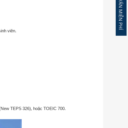
ĐĂNG KÝ TƯ VẤN MIỄN PHÍ
inh viên.
(New TEPS 326), hoặc TOEIC 700.