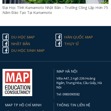
Đại Học Tỉnh Kumamoto Nhật Bản – Trường Công Lập Hơn 75
Năm Đào Tạo Tại Kumamoto
DU HỌC MAP
HÀN QUỐC MAP
NHẬT BẢN
THỤY SĨ
DU HỌC SINH MAP
MAP HÀ NỘI
Villa A47, 2 ngõ 236 Hoàng
Ngân, Trung Hòa, Cầu Giấy, Hà
Nội
Tel: 0983090582
MAP TP HỒ CHÍ MINH
THÔNG TIN LIÊN HỆ