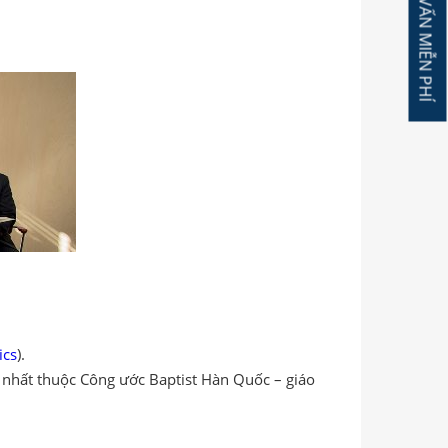
ĐĂNG KÝ TƯ VẤN MIỄN PHÍ
ics
).
y nhất thuộc Công ước Baptist Hàn Quốc – giáo