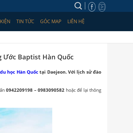
 KIỆN
TIN TỨC
GÓC MAP
LIÊN HỆ
g Ước Baptist Hàn Quốc
du học Hàn Quốc
tại Daejeon. Với lịch sử đào
vấn
0942209198 – 0983090582
hoặc để lại thông