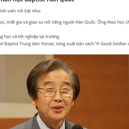
inh viên nổi bật như:
c, triết gia và giáo sư nổi tiếng người Hàn Quốc. Ông theo học c
 học và tốt nghiệp tại trường.
 thờ Baptist Trung tâm Yonsei, từng xuất bản sách “A Good So