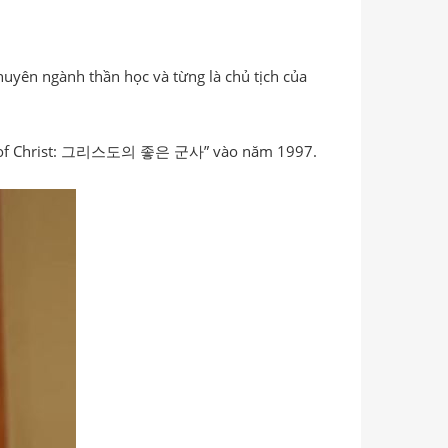
huyên ngành thần học và từng là chủ tịch của
ldier of Christ: 그리스도의 좋은 군사” vào năm 1997.