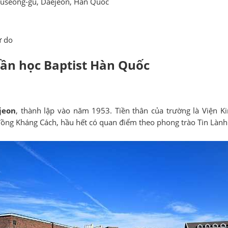
Yuseong-gu, Daejeon, Hàn Quốc
ự do
hần học Baptist Hàn Quốc
jeon
, thành lập vào năm 1953. Tiền thân của trường là Viện Ki
đồng Kháng Cách, hầu hết có quan điểm theo phong trào Tin Lành 