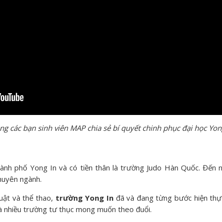
ng các bạn sinh viên MAP chia sẻ bí quyết chinh phục đại học Yon
ành phố Yong In và có tiền thân là trường Judo Hàn Quốc. Đến
huyên ngành.
huật và thể thao,
trường Yong In
đã và đang từng bước hiện thực 
mà nhiều trường tư thục mong muốn theo đuổi.