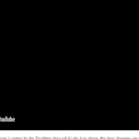
ạn Lương Xuân Trường chia sẻ lý do lựa chọn đại học Yongin vis