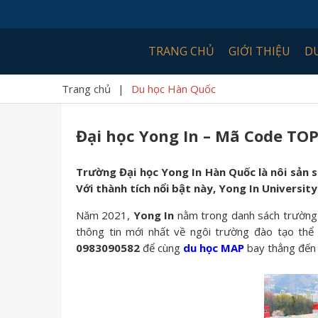
TRANG CHỦ
GIỚI THIỆU
D
Trang chủ
|
Du học Hàn Quốc
Đại học Yong In – Mã Code TOP
Trường Đại học Yong In Hàn Quốc là nôi sản 
Với thành tích nổi bật này, Yong In Universi
Năm 2021,
Yong In
nằm trong danh sách trường T
thông tin mới nhất về ngôi trường đào tạo thể 
0983090582
để cùng
du học MAP
bay thẳng đến 