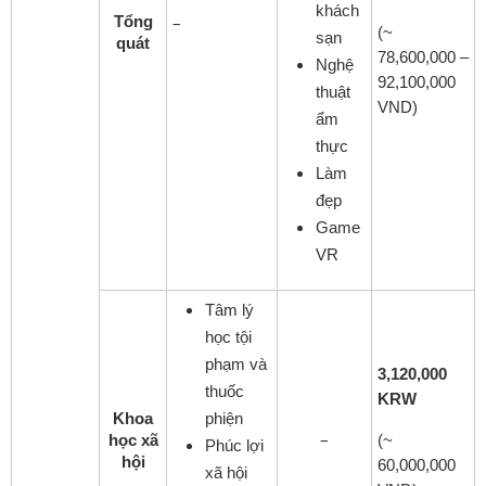
khách
Tổng
–
(~
sạn
quát
78,600,000 –
Nghệ
92,100,000
thuật
VND)
ẩm
thực
Làm
đẹp
Game
VR
Tâm lý
học tội
phạm và
3,120,000
thuốc
KRW
Khoa
phiện
–
học xã
(~
Phúc lợi
hội
60,000,000
xã hội