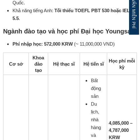
ĐĂNG KÝ TƯ VẤN MIỄN PHÍ
Quốc.
Khả năng tiếng Anh:
Tối thiểu TOEFL PBT 530 hoặc IELTS
5.5
.
Ngành đào tạo và học phí Đại học Youngsan
Phí nhập học: 572,000 KRW
(~ 11,000,000 VND)
Khoa
Học phí mỗi
Cơ sở
đào
Hệ thạc sĩ
Hệ tiến sĩ
kỳ
tạo
Bất
động
sản
Du
lịch,
nhà
4,085,000 –
hàng
4,787,000
và
KRW