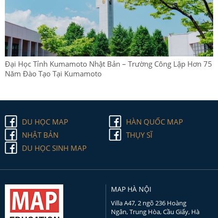
Đại Học Tỉnh Kumamoto Nhật Bản – Trường Công Lập Hơn 75
Năm Đào Tạo Tại Kumamoto
DU HỌC MAP
HÀN QUỐC MAP
NHẬT BẢN
THỤY SĨ
DU HỌC SINH MAP
MAP HÀ NỘI
Villa A47, 2 ngõ 236 Hoàng
Ngân, Trung Hòa, Cầu Giấy, Hà