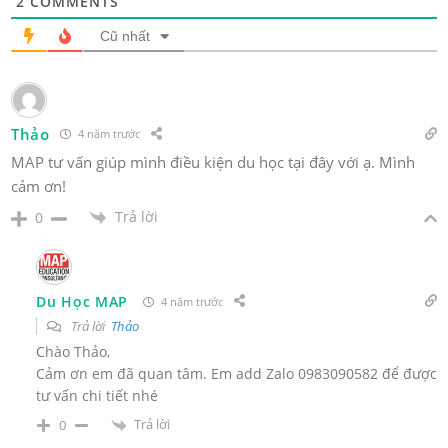
2
COMMENTS
Cũ nhất
Thảo
4 năm trước
MAP tư vấn giúp mình điều kiện du học tại đây với ạ. Mình
cảm ơn!
Trả lời
0
Du Học MAP
4 năm trước
Trả lời
Thảo
Chào Thảo,
Cảm ơn em đã quan tâm. Em add Zalo 0983090582 để được
tư vấn chi tiết nhé
Trả lời
0