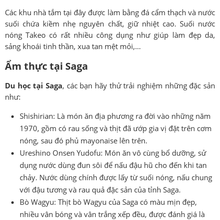
Các khu nhà tắm tại đây được làm bằng đá cẩm thạch và nước
suối chứa kiềm nhẹ nguyên chất, giữ nhiệt cao. Suối nước
nóng Takeo có rất nhiều công dụng như giúp làm đẹp da,
sảng khoái tinh thần, xua tan mệt mỏi,…
Ẩm thực tại Saga
Du học tại Saga
, các bạn hãy thử trải nghiệm những đặc sản
như:
Shishirian: Là món ăn địa phương ra đời vào những năm
1970, gồm có rau sống và thịt đã ướp gia vị đặt trên cơm
nóng, sau đó phủ mayonaise lên trên.
Ureshino Onsen Yudofu: Món ăn vô cùng bổ dưỡng, sử
dụng nước dùng đun sôi để nấu đậu hũ cho đến khi tan
chảy. Nước dùng chính được lấy từ suối nóng, nấu chung
với đậu tương và rau quả đặc sản của tỉnh Saga.
Bò Wagyu: Thịt bò Wagyu của Saga có màu mịn đẹp,
nhiều vân bóng và vân trắng xếp đều, được đánh giá là