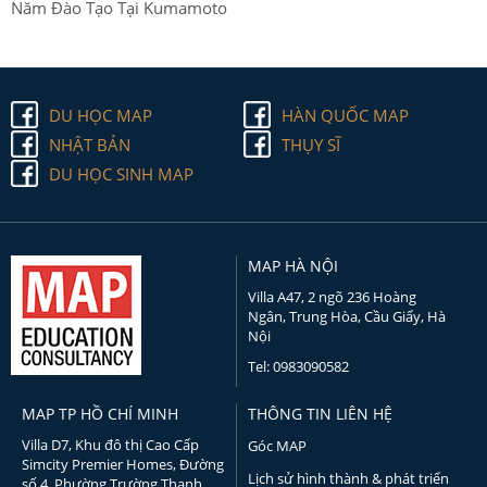
Năm Đào Tạo Tại Kumamoto
DU HỌC MAP
HÀN QUỐC MAP
NHẬT BẢN
THỤY SĨ
DU HỌC SINH MAP
MAP HÀ NỘI
Villa A47, 2 ngõ 236 Hoàng
Ngân, Trung Hòa, Cầu Giấy, Hà
Nội
Tel: 0983090582
MAP TP HỒ CHÍ MINH
THÔNG TIN LIÊN HỆ
Villa D7, Khu đô thị Cao Cấp
Góc MAP
Simcity Premier Homes, Đường
Lịch sử hình thành & phát triển
số 4, Phường Trường Thạnh,