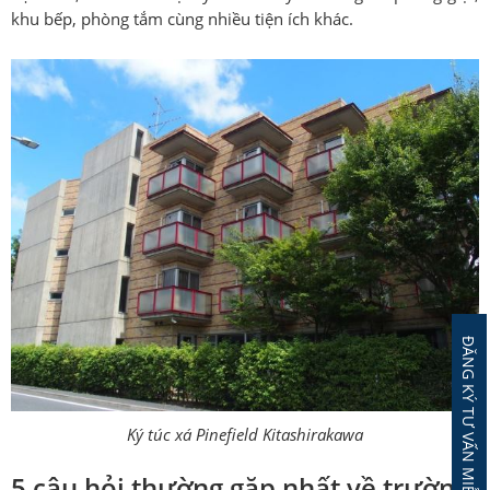
khu bếp, phòng tắm cùng nhiều tiện ích khác.
ĐĂNG KÝ TƯ VẤN MIỄN PHÍ
Ký túc xá Pinefield Kitashirakawa
5 câu hỏi thường gặp nhất về trường