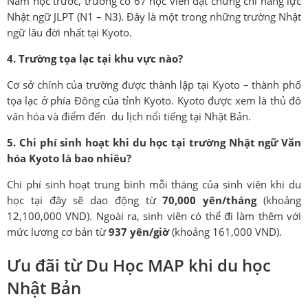
Năm học trước, trường có 67 học viên đạt chứng chỉ năng lực
Nhật ngữ JLPT (N1 – N3). Đây là một trong những trường Nhật
ngữ lâu đời nhất tại Kyoto.
4. Trường tọa lạc tại khu vực nào?
Cơ sở chính của trường được thành lập tại Kyoto – thành phố
tọa lạc ở phía Đông của tỉnh Kyoto. Kyoto được xem là thủ đô
văn hóa và điểm đến du lịch nổi tiếng tại Nhật Bản.
5. Chi phí sinh hoạt khi du học tại trường Nhật ngữ Văn
hóa Kyoto là bao nhiêu?
Chi phí sinh hoạt trung bình mỗi tháng của sinh viên khi du
học tại đây sẽ dao động từ
70,000 yên/tháng
(khoảng
12,100,000 VND). Ngoài ra, sinh viên có thể đi làm thêm với
mức lương cơ bản từ
937 yên/giờ
(khoảng 161,000 VND).
Ưu đãi từ Du Học MAP khi du học
Nhật Bản