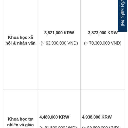
ĐĂNG KÝ TƯ VẤN MIỄN PHÍ
3,521,000 KRW
3,873,000 KRW
Khoa học xã
hội & nhân văn
(~ 63,900,000 VND)
(~ 70,300,000 VND)
4,489,000 KRW
4,938,000 KRW
Khoa học tự
nhiên
và giáo
(~ 81,500,000 VND)
(~ 89,600,000 VND)