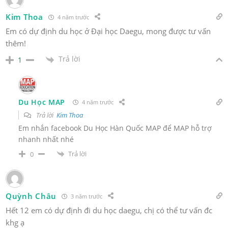
Kim Thoa
4 năm trước
Em có dự định du học ở Đại học Daegu, mong được tư vấn
thêm!
Trả lời
1
Du Học MAP
4 năm trước
Trả lời
Kim Thoa
Em nhắn facebook Du Học Hàn Quốc MAP để MAP hỗ trợ
nhanh nhất nhé
Trả lời
0
Quỳnh Châu
3 năm trước
Hết 12 em có dự định đi du học daegu, chị có thể tư vấn đc
khg ạ