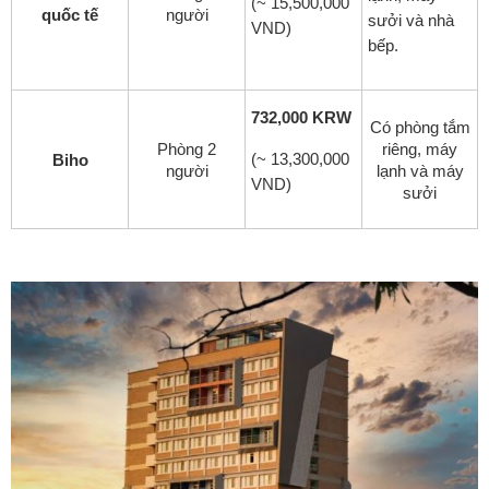
(~ 15,500,000
quốc tế
người
sưởi và nhà
VND)
bếp.
732,000 KRW
Có phòng tắm
Phòng 2
riêng, máy
(~ 13,300,000
Biho
người
lạnh và máy
VND)
sưởi