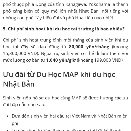
phố thuộc phía Đông của tỉnh Kanagawa. Yokohama là thành
phố cảng biển có quy mô lớn nhất Nhật Bản, nổi tiếng với
những con phố Tây hiện đại và phố Hoa kiều náo nhiệt.
5. Chi phí sinh hoạt khi du học tại trường là bao nhiêu?
Chi phí sinh hoạt trung bình mỗi tháng của sinh viên khi du
học tại đây sẽ dao động từ
80,000 yên/tháng
(khoảng
15,300,000 VND). Ngoài ra, sinh viên có thể đi làm thêm với
mức lương cơ bản từ
1,040 yên/giờ
(khoảng 199,000 VND).
Ưu đãi từ Du Học MAP khi du học
Nhật Bản
Sinh viên nộp hồ sơ du học cùng MAP sẽ được hưởng các ưu
đãi hấp dẫn như sau:
Đưa đón sinh viên hai đầu tại Việt Nam và Nhật Bản miễn
phí
Tư vấn chọn trường theo nguyện vọng tại bất kỳ thành