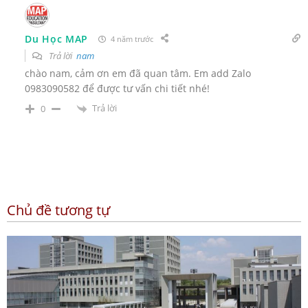
Du Học MAP
4 năm trước
Trả lời
nam
chào nam, cảm ơn em đã quan tâm. Em add Zalo
0983090582 để được tư vấn chi tiết nhé!
Trả lời
0
Chủ đề tương tự