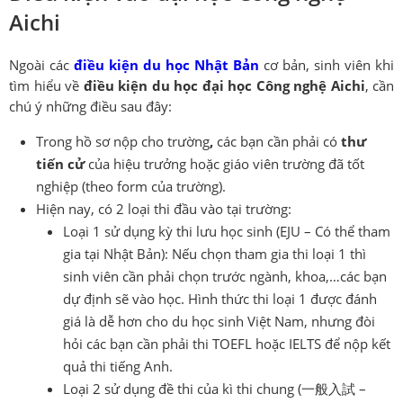
Aichi
Ngoài các
điều kiện du học Nhật Bản
cơ bản, sinh viên khi
tìm hiểu về
điều kiện du học đại học Công nghệ Aichi
, cần
chú ý những điều sau đây:
Trong hồ sơ nộp cho trường
,
các bạn cần phải có
thư
tiến cử
của hiệu trưởng hoặc giáo viên trường đã tốt
nghiệp (theo form của trường).
Hiện nay, có 2 loại thi đầu vào tại trường:
Loại 1 sử dụng kỳ thi lưu học sinh (EJU – Có thể tham
gia tại Nhật Bản): Nếu chọn tham gia thi loại 1 thì
sinh viên cần phải chọn trước ngành, khoa,…các bạn
dự định sẽ vào học. Hình thức thi loại 1 được đánh
giá là dễ hơn cho du học sinh Việt Nam, nhưng đòi
hỏi các bạn cần phải thi TOEFL hoặc IELTS để nộp kết
quả thi tiếng Anh.
Loại 2 sử dụng đề thi của kì thi chung (一般入試 –