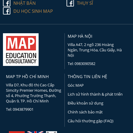
NHẬT BẢN
THỤY SĨ
DU HỌC SINH MAP
MAP HÀ NỘI
Villa A47, 2 ngõ 236 Hoàng
Ngân, Trung Hòa, Cầu Giấy, Hà
Nội
Tel: 0983090582
MAP TP HỒ CHÍ MINH
THÔNG TIN LIÊN HỆ
Villa D7, Khu đô thị Cao Cấp
Góc MAP
Simcity Premier Homes, Đường
Lịch sử hình thành & phát triển
số 4, Phường Trường Thạnh,
Quận 9, TP. Hồ Chí Minh
Điều khoản sử dụng
Tel: 0943879901
Chính sách bảo mật
Câu hỏi thường gặp (FAQ)