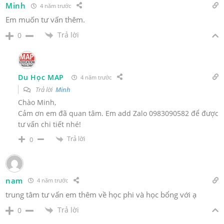
Minh
4 năm trước
Em muốn tư vấn thêm.
Trả lời
0
Du Học MAP
4 năm trước
Trả lời
Minh
Chào Minh,
Cảm ơn em đã quan tâm. Em add Zalo 0983090582 để được
tư vấn chi tiết nhé!
Trả lời
0
nam
4 năm trước
trung tâm tư vấn em thêm về học phi và học bổng với ạ
Trả lời
0