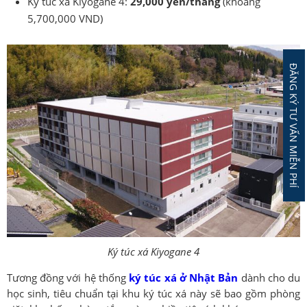
Ký túc xá Kiyogane 4:
29,000 yên/tháng
(khoảng
5,700,000 VND)
ĐĂNG KÝ TƯ VẤN MIỄN PHÍ
Ký túc xá Kiyogane 4
Tương đồng với hệ thống
ký túc xá ở Nhật Bản
dành cho du
học sinh, tiêu chuẩn tại khu ký túc xá này sẽ bao gồm phòng