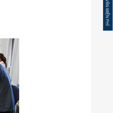
ĐĂNG KÝ TƯ VẤN MIỄN PHÍ