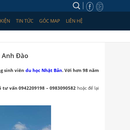
 KIỆN
TIN TỨC
GÓC MAP
LIÊN HỆ
a Anh Đào
g sinh viên
du học Nhật Bản
. Với hơn 98 năm
i tư vấn 0942209198 – 0983090582
hoặc để lại