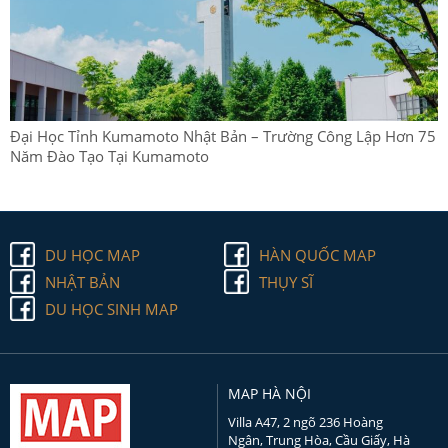
Đại Học Tỉnh Kumamoto Nhật Bản – Trường Công Lập Hơn 75
Năm Đào Tạo Tại Kumamoto
DU HỌC MAP
HÀN QUỐC MAP
NHẬT BẢN
THỤY SĨ
DU HỌC SINH MAP
MAP HÀ NỘI
Villa A47, 2 ngõ 236 Hoàng
Ngân, Trung Hòa, Cầu Giấy, Hà