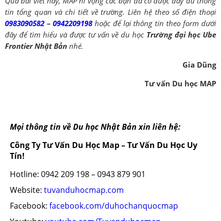
Qua bài viết này, MAP hi vọng các bạn đã có được đầy đủ thông
tin tổng quan và chi tiết về trường. Liên hệ theo số điện thoại
0983090582
–
0942209198
hoặc để lại thông tin theo form dưới
đây để tìm hiểu và được tư vấn về du học
Trường đại học Ube
Frontier Nhật Bản
nhé.
Gia Dũng
Tư vấn Du học MAP
Mọi thông tin về Du học Nhật Bản xin liên hệ:
Công Ty Tư Vấn Du Học Map – Tư Vấn Du Học Uy
Tín!
Hotline: 0942 209 198 – 0943 879 901
Website:
tuvanduhocmap.com
Facebook:
facebook.com/duhochanquocmap