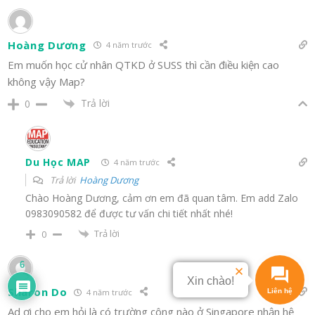
Hoàng Dương
4 năm trước
Em muốn học cử nhân QTKD ở SUSS thì cần điều kiện cao
không vậy Map?
Trả lời
0
Du Học MAP
4 năm trước
Trả lời
Hoàng Dương
Chào Hoàng Dương, cảm ơn em đã quan tâm. Em add Zalo
0983090582 để được tư vấn chi tiết nhất nhé!
Trả lời
0
6
Xin chào!
Sharon Do
4 năm trước
Ad ơi cho em hỏi là có trường công nào ở Singapore nhận hệ