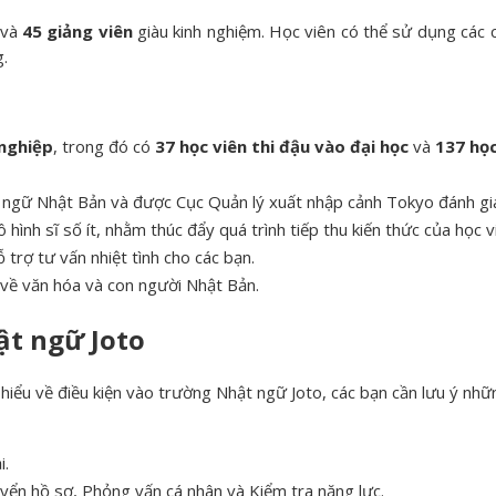
 và
45 giảng viên
giàu kinh nghiệm. Học viên có thể sử dụng các c
g.
 nghiệp
, trong đó có
37 học viên thi đậu vào đại học
và
137 học
ngữ Nhật Bản và được Cục Quản lý xuất nhập cảnh Tokyo đánh giá 
 hình sĩ số ít, nhằm thúc đẩy quá trình tiếp thu kiến thức của học v
 trợ tư vấn nhiệt tình cho các bạn.
 về văn hóa và con người Nhật Bản.
ật ngữ Joto
m hiểu về điều kiện vào trường Nhật ngữ Joto, các bạn cần lưu ý nhữ
i.
uyển hồ sơ, Phỏng vấn cá nhân và Kiểm tra năng lực.