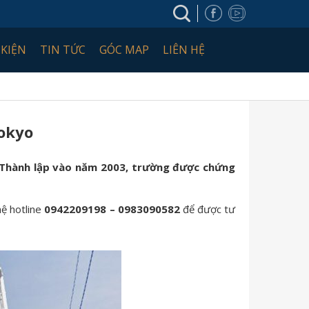
 KIỆN
TIN TỨC
GÓC MAP
LIÊN HỆ
okyo
 Thành lập vào năm 2003, trường được chứng
hệ hotline
0942209198 – 0983090582
để được tư