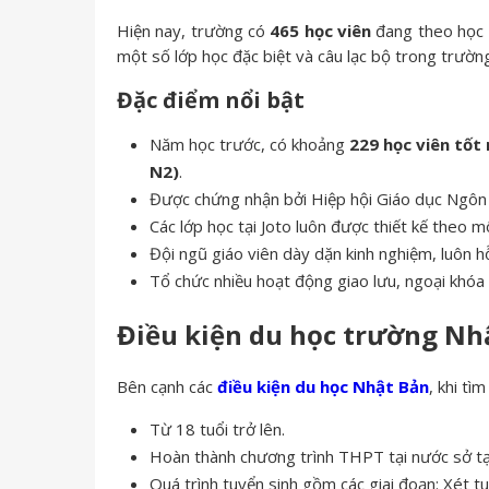
Hiện nay, trường có
465 học viên
đang theo học
một số lớp học đặc biệt và câu lạc bộ trong trườn
Đặc điểm nổi bật
Năm học trước, có khoảng
229 học viên tốt
N2)
.
Được chứng nhận bởi Hiệp hội Giáo dục Ngôn 
Các lớp học tại Joto luôn được thiết kế theo mô
Đội ngũ giáo viên dày dặn kinh nghiệm, luôn hỗ
Tổ chức nhiều hoạt động giao lưu, ngoại khóa
Điều kiện du học trường Nh
Bên cạnh các
điều kiện du học Nhật Bản
, khi tì
Từ 18 tuổi trở lên.
Hoàn thành chương trình THPT tại nước sở tạ
Quá trình tuyển sinh gồm các giai đoạn: Xét t