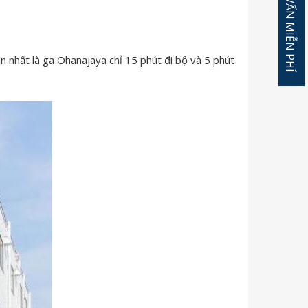
ĐĂNG KÝ TƯ VẤN MIỄN PHÍ
ần nhất là ga Ohanajaya chỉ 15 phút đi bộ và 5 phút