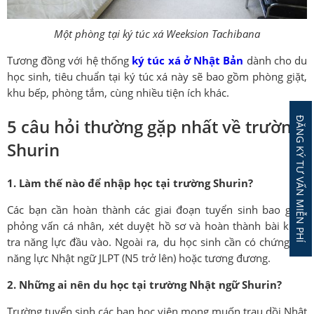
Một phòng tại ký túc xá Weeksion Tachibana
Tương đồng với hệ thống
ký túc xá ở Nhật Bản
dành cho du
học sinh, tiêu chuẩn tại ký túc xá này sẽ bao gồm phòng giặt,
khu bếp, phòng tắm, cùng nhiều tiện ích khác.
ĐĂNG KÝ TƯ VẤN MIỄN PHÍ
5 câu hỏi thường gặp nhất về trường
Shurin
1. Làm thế nào để nhập học tại trường Shurin?
Các bạn cần hoàn thành các giai đoạn tuyển sinh bao gồm
phỏng vấn cá nhân, xét duyệt hồ sơ và hoàn thành bài kiểm
tra năng lực đầu vào. Ngoài ra, du học sinh cần có chứng chỉ
năng lực Nhật ngữ JLPT (N5 trở lên) hoặc tương đương.
2. Những ai nên du học tại trường Nhật ngữ Shurin?
Trường tuyển sinh các bạn học viên mong muốn trau dồi Nhật