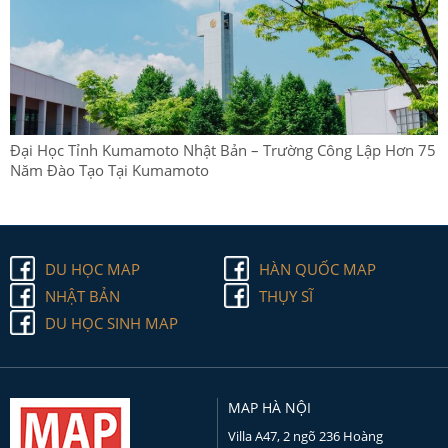
Đại Học Tỉnh Kumamoto Nhật Bản – Trường Công Lập Hơn 75
Năm Đào Tạo Tại Kumamoto
DU HỌC MAP
HÀN QUỐC MAP
NHẬT BẢN
THỤY SĨ
DU HỌC SINH MAP
MAP HÀ NỘI
Villa A47, 2 ngõ 236 Hoàng