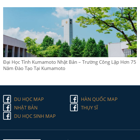
Đại Học Tỉnh Kumamoto Nhật Bản – Trường Công Lập Hơn 75
Năm Đào Tạo Tại Kumamoto
DU HỌC MAP
HÀN QUỐC MAP
NHẬT BẢN
THỤY SĨ
DU HỌC SINH MAP