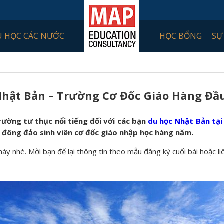
U HỌC CÁC NƯỚC
HỌC BỔNG
SỰ
Nhật Bản – Trường Cơ Đốc Giáo Hàng Đầ
rường tư thục nổi tiếng đối với các bạn
du học Nhật Bản tạ
t đông đảo sinh viên cơ đốc giáo nhập học hàng năm.
này nhé. Mời bạn để lại thông tin theo mẫu đăng ký cuối bài hoặc li