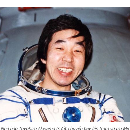
Nhà báo Toyohiro Akiyama trước chuyến bay lên trạm vũ trụ Mir