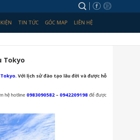
 KIỆN
TIN TỨC
GÓC MAP
LIÊN HỆ
u Tokyo
i Tokyo
. Với lịch sử đào tạo lâu đời và được hỗ
ên hệ hotline
0983090582
–
0942209198
để được