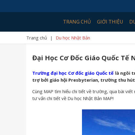
TRANG CHỦ
GIỚI THIỆU
D
Trang chủ
|
Du học Nhật Bản
Đại Học Cơ Đốc Giáo Quốc Tế 
Trường đại học Cơ đốc giáo Quốc tế
là ngôi t
trợ bởi giáo hội Presbyterian, trường thu hú
Cùng MAP tìm hiểu chi tiết về trường, qua bài viết 
tư vấn chi tiết về Du học Nhật Bản MAP!