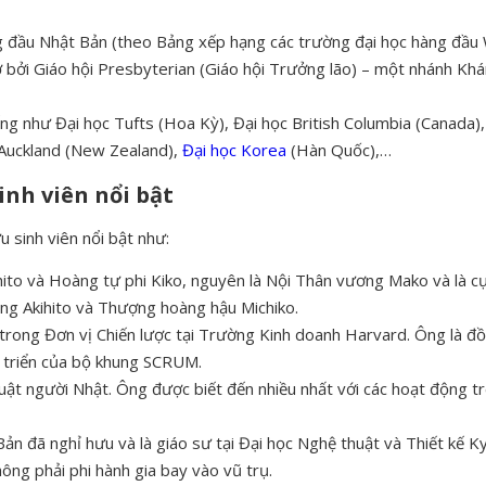
g đầu Nhật Bản (theo Bảng xếp hạng các trường đại học hàng đầu
 bởi Giáo hội Presbyterian (Giáo hội Trưởng lão) – một nhánh Khá
ng như Đại học Tufts (Hoa Kỳ), Đại học British Columbia (Canada), 
 Auckland (New Zealand),
Đại học Korea
(Hàn Quốc),…
inh viên nổi bật
 sinh viên nổi bật như:
to và Hoàng tự phi Kiko, nguyên là Nội Thân vương Mako và là c
ng Akihito và Thượng hoàng hậu Michiko.
ý trong Đơn vị Chiến lược tại Trường Kinh doanh Harvard. Ông là 
triển của bộ khung SCRUM.
thuật người Nhật. Ông được biết đến nhiều nhất với các hoạt động t
ản đã nghỉ hưu và là giáo sư tại Đại học Nghệ thuật và Thiết kế
hông phải phi hành gia bay vào vũ trụ.