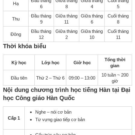
Đầu tháng
Giữa tháng
Giữa tháng
Cuối tháng
Hạ
6
8
4
5
Đầu tháng
Giữa tháng
Giữa tháng
Cuối tháng
Thu
9
11
6
8
Đầu tháng
Giữa tháng
Giữa tháng
Cuối tháng
Đông
12
2
10
11
Thời khóa biểu
Tổng thời
Kỳ học
Lớp học
Giờ học
gian
10 tuần ~ 200
Đầu tiên
Thứ 2 – Thứ 6
09:00 – 13:00
giờ
Nội dung chương trình học tiếng Hàn tại Đại
học Công giáo Hàn Quốc
Nghe – nói cơ bản
Cấp 1
Từ vựng giao tiếp cơ bản
Cấu trúc câu cơ bản