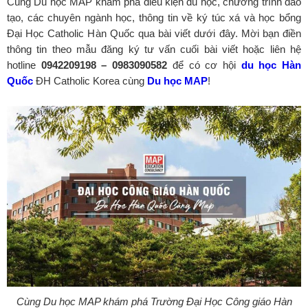
Cùng Du học MAP khám phá điều kiện du học, chương trình đào
tạo, các chuyên ngành học, thông tin về ký túc xá và học bổng
Đại Học Catholic Hàn Quốc qua bài viết dưới đây. Mời bạn điền
thông tin theo mẫu đăng ký tư vấn cuối bài viết hoặc liên hệ
hotline
0942209198 – 0983090582
để có cơ hội
du học Hàn
Quốc
ĐH Catholic Korea cùng
Du học MAP
!
Cùng Du học MAP khám phá Trường Đại Học Công giáo Hàn