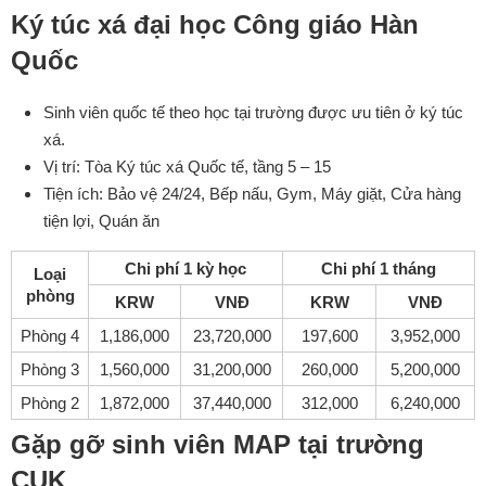
Ký túc xá đại học Công giáo Hàn
Quốc
Sinh viên quốc tế theo học tại trường được ưu tiên ở ký túc
xá.
Vị trí: Tòa Ký túc xá Quốc tế, tầng 5 – 15
Tiện ích: Bảo vệ 24/24, Bếp nấu, Gym, Máy giặt, Cửa hàng
tiện lợi, Quán ăn
Chi phí 1 kỳ học
Chi phí 1 tháng
Loại
phòng
KRW
VNĐ
KRW
VNĐ
Phòng 4
1,186,000
23,720,000
197,600
3,952,000
Phòng 3
1,560,000
31,200,000
260,000
5,200,000
Phòng 2
1,872,000
37,440,000
312,000
6,240,000
Gặp gỡ sinh viên MAP tại trường
CUK