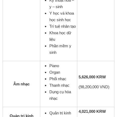
Kỹ thuật hóa –
y – sinh
Y học và khoa
học sinh học
Trí tuệ nhân tạo
Khoa học dữ
liệu
Phần mềm y
sinh
Piano
Organ
5,626,000 KRW
Phối nhạc
Âm nhạc
Thanh nhạc
(98,200,000 VND)
Dụng cụ hòa
nhạc
4,021,000 KRW
Quản trị kinh
Quản trị kinh