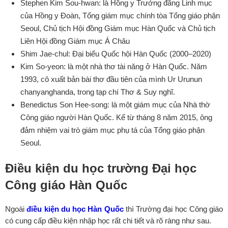
Stephen Kim Sou‑hwan: là Hồng y Trưởng đẳng Linh mục
của Hồng y Đoàn, Tổng giám mục chính tòa Tổng giáo phận
Seoul, Chủ tịch Hội đồng Giám mục Hàn Quốc và Chủ tịch
Liên Hội đồng Giám mục Á Châu
Shim Jae‑chul: Đại biểu Quốc hội Hàn Quốc (2000–2020)
Kim So‑yeon: là một nhà thơ tài năng ở Hàn Quốc. Năm
1993, cô xuất bản bài thơ đầu tiên của mình Ur Urunun
chanyanghanda, trong tạp chí Thơ & Suy nghĩ.
Benedictus Son Hee‑song: là một giám mục của Nhà thờ
Công giáo người Hàn Quốc. Kể từ tháng 8 năm 2015, ông
đảm nhiệm vai trò giám mục phụ tá của Tổng giáo phận
Seoul.
Điều kiện du học trường Đại học
Công giáo Hàn Quốc
Ngoài
điều kiện du học Hàn Quốc
thì Trường đại học Công giáo
có cung cấp điều kiện nhập học rất chi tiết và rõ ràng như sau.