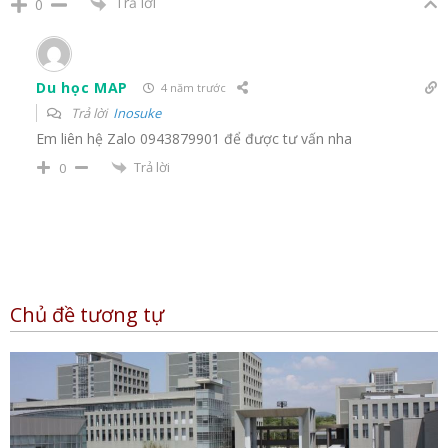
Trả lời
0
Du học MAP
4 năm trước
Trả lời
Inosuke
Em liên hệ Zalo 0943879901 để được tư vấn nha
Trả lời
0
Chủ đề tương tự