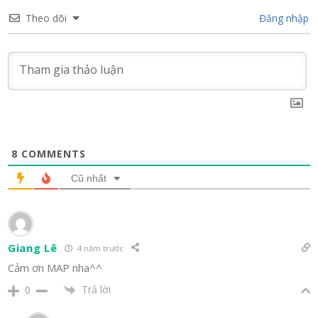
Theo dõi
Đăng nhập
8
COMMENTS
Cũ nhất
Giang Lê
4 năm trước
Cảm ơn MAP nha^^
Trả lời
0