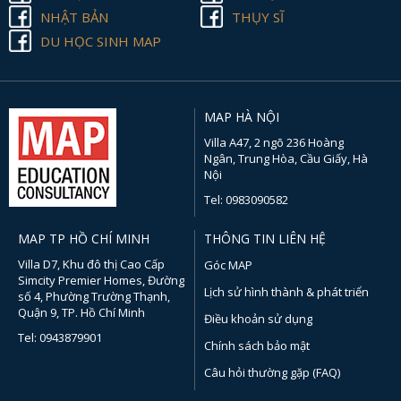
NHẬT BẢN
THỤY SĨ
DU HỌC SINH MAP
MAP HÀ NỘI
Villa A47, 2 ngõ 236 Hoàng
Ngân, Trung Hòa, Cầu Giấy, Hà
Nội
Tel: 0983090582
MAP TP HỒ CHÍ MINH
THÔNG TIN LIÊN HỆ
Villa D7, Khu đô thị Cao Cấp
Góc MAP
Simcity Premier Homes, Đường
Lịch sử hình thành & phát triển
số 4, Phường Trường Thạnh,
Quận 9, TP. Hồ Chí Minh
Điều khoản sử dụng
Tel: 0943879901
Chính sách bảo mật
Câu hỏi thường gặp (FAQ)