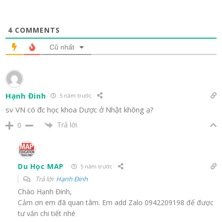
4
COMMENTS
Cũ nhất
Hạnh Đinh
5 năm trước
sv VN có đc học khoa Dược ở Nhật không ạ?
Trả lời
0
Du Học MAP
5 năm trước
Trả lời
Hạnh Đinh
Chào Hạnh Đinh,
Cảm ơn em đã quan tâm. Em add Zalo 0942209198 để được
tư vấn chi tiết nhé