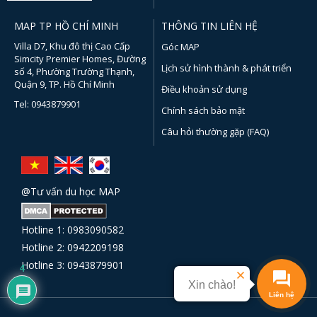
MAP TP HỒ CHÍ MINH
THÔNG TIN LIÊN HỆ
Villa D7, Khu đô thị Cao Cấp
Góc MAP
Simcity Premier Homes, Đường
Lịch sử hình thành & phát triển
số 4, Phường Trường Thạnh,
Quận 9, TP. Hồ Chí Minh
Điều khoản sử dụng
Tel: 0943879901
Chính sách bảo mật
Câu hỏi thường gặp (FAQ)
@Tư vấn du học MAP
Hotline 1: 0983090582
Hotline 2: 0942209198
Hotline 3: 0943879901
4
Xin chào!
Liên hệ