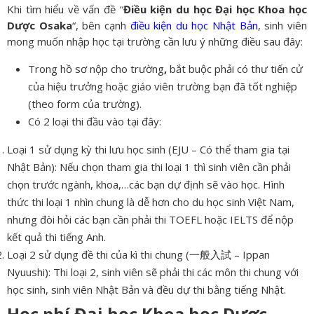
Khi tìm hiểu về vấn đề “
Điều kiện du học Đại học Khoa học
Dược Osaka
“, bên cạnh
điều kiện du học Nhật Bản
, sinh viên
mong muốn nhập học tại trường cần lưu ý những điều sau đây:
Trong hồ sơ nộp cho trường
,
bắt buộc phải có thư tiến cử
của hiệu trưởng hoặc giáo viên trường bạn đã tốt nghiệp
(theo form của trường).
Có 2 loại thi đầu vào tại đây:
Loại 1 sử dụng kỳ thi lưu học sinh (EJU – Có thể tham gia tại
Nhật Bản): Nếu chọn tham gia thi loại 1 thì sinh viên cần phải
chọn trước ngành, khoa,…các bạn dự định sẽ vào học. Hình
thức thi loại 1 nhìn chung là dễ hơn cho du học sinh Việt Nam,
nhưng đòi hỏi các bạn cần phải thi TOEFL hoặc IELTS để nộp
kết quả thi tiếng Anh.
Loại 2 sử dụng đề thi của kì thi chung (一般入試 – Ippan
Nyuushi): Thi loại 2, sinh viên sẽ phải thi các môn thi chung với
học sinh, sinh viên Nhật Bản và đều dự thi bằng tiếng Nhật.
Học phí Đại học Khoa học Dược