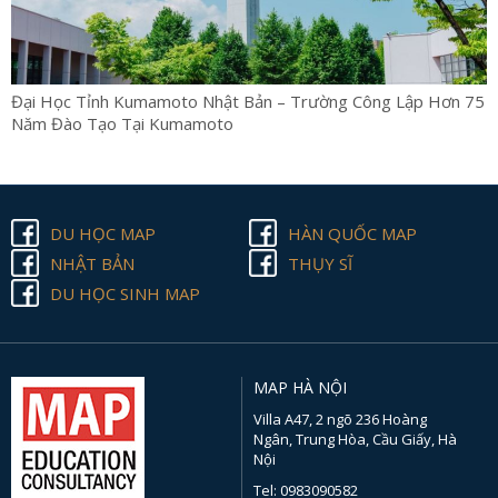
Đại Học Tỉnh Kumamoto Nhật Bản – Trường Công Lập Hơn 75
Năm Đào Tạo Tại Kumamoto
DU HỌC MAP
HÀN QUỐC MAP
NHẬT BẢN
THỤY SĨ
DU HỌC SINH MAP
MAP HÀ NỘI
Villa A47, 2 ngõ 236 Hoàng
Ngân, Trung Hòa, Cầu Giấy, Hà
Nội
Tel: 0983090582