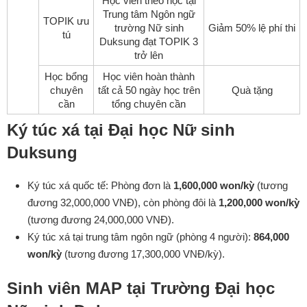
Học viên theo học tại
Trung tâm Ngôn ngữ
TOPIK ưu
trường Nữ sinh
Giảm 50% lệ phí thi
tú
Duksung đạt TOPIK 3
trở lên
Học bổng
Học viên hoàn thành
chuyên
tất cả 50 ngày học trên
Quà tặng
cần
tổng chuyên cần
Ký túc xá tại Đại học Nữ sinh
Duksung
Ký túc xá quốc tế: Phòng đơn là
1,600,000 won/kỳ
(tương
đương 32,000,000 VNĐ), còn phòng đôi là
1,200,000 won/kỳ
(tương đương 24,000,000 VNĐ).
Ký túc xá tại trung tâm ngôn ngữ (phòng 4 người):
864,000
won/kỳ
(tương đương 17,300,000 VNĐ/kỳ).
Sinh viên MAP tại Trường Đại học