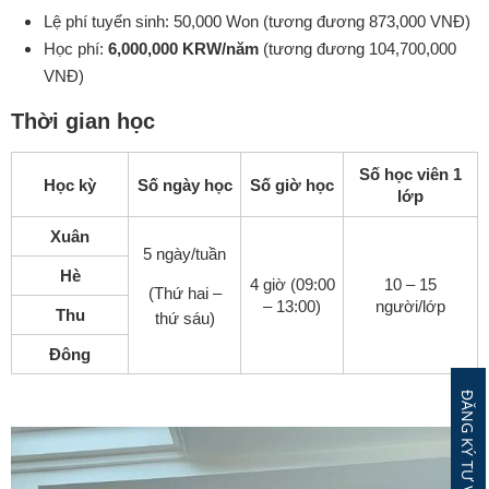
Lệ phí tuyển sinh: 50,000 Won (tương đương 873,000 VNĐ)
Học phí:
6,000,000 KRW/năm
(tương đương 104,700,000
VNĐ)
Thời gian học
Số học viên 1
Học kỳ
Số ngày học
Số giờ học
lớp
Xuân
5 ngày/tuần
Hè
4 giờ (09:00
10 – 15
(Thứ hai –
– 13:00)
người/lớp
Thu
thứ sáu)
Đông