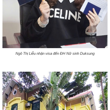
Ngô Thị Liễu nhận visa đến ĐH Nữ sinh Duksung