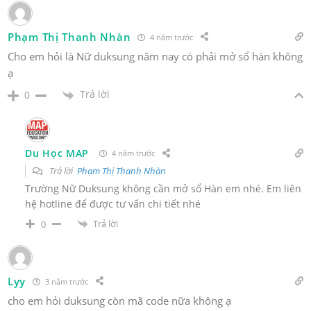
Phạm Thị Thanh Nhàn
4 năm trước
Cho em hỏi là Nữ duksung năm nay có phải mở sổ hàn không
ạ
Trả lời
0
Du Học MAP
4 năm trước
Trả lời
Phạm Thị Thanh Nhàn
Trường Nữ Duksung không cần mở sổ Hàn em nhé. Em liên
hệ hotline để được tư vấn chi tiết nhé
Trả lời
0
Lyy
3 năm trước
cho em hỏi duksung còn mã code nữa không ạ