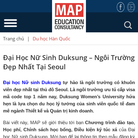
Trang chủ
|
Du học Hàn Quốc
Đại Học Nữ Sinh Duksung – Ngôi Trường
Đẹp Nhất Tại Seoul
Đại học Nữ sinh Duksung
tự hào là ngôi trường có khuôn
viên đẹp nhất tại thủ đô Seoul. Là ngôi trường ưu tú cấp visa
mã code top 1 năm nay, Duksung Women’s University hứa
hẹn là lựa chọn du học lý tưởng của sinh viên quốc tế đam
mê ngành Thiết kế và Quản trị kinh doanh.
Bài viết này, MAP sẽ giới thiệu tới bạn
Chương trình đào tạo,
Học phí, Chính sách học bổng, Điều kiện ký túc xá
của Đại
học Nữ sinh Duksung. Mời bạn để lại thông tin theo mẫu đăng ký