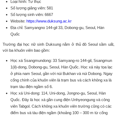
Loại hình: Tư thục
Số lượng giảng viên: 581
Số lượng sinh viên: 6667
Website:
https://www.duksung.ac.kr
Địa chỉ: Samyangno 144-gil 33, Dobong-gu, Seoul, Hàn
Quốc
Trường đại học nữ sinh Duksung nằm ở thủ đô Seoul sầm uất,
với ba khuôn viên bao gồm:
Học xá Ssangmundong: 33 Samyang-ro 144-gil, Ssangmun
1(il)-dong, Dobong-gu, Seoul, Hàn Quốc. Học xá này tọa lạc
ở phía nam Seoul, gần với núi Bukhan và núi Dobong. Ngay
cổng chính của khuôn viên là trạm bus và cách không xa là
trạm tàu điện ngầm số 6.
Học xá Uni-dong: 114, Uni-dong, Jongno-gu, Seoul, Hàn
Quốc. Đây là học xá gần cung điện Unhyeongung và công
viên Tabgol. Cách không xa khuôn viên trường cũng có các
điểm bus và tàu điện ngầm (khoảng 100 – 300 m từ cổng