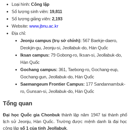
Loại hình:
Công lập
Số lượng sinh viên:
19,811
Số lượng giảng viên:
2,193
Website:
www.jbnu.ac.kr
Địa chỉ:
Jeonju campus (trụ sở chính):
567 Baekje-daero,
Deokjin-gu, Jeonju-si, Jeollabuk-do, Hàn Quốc
Iksan campus:
79 Gobong-ro, Iksan-si, Jeollabuk-do,
Hàn Quốc
Gochang campus:
361, Taebong-ro, Gochang-eup,
Gochang-gun, Jeollabuk-do, Hàn Quốc
Saemangeum Frontier Campus:
177 Sandannambuk-
ro, Gunsan-si, Jeollabuk-do, Hàn Quốc
Tổng quan
Đại học Quốc gia Chonbuk
thành lập năm 1947 tại thành phố
lịch sử Jeonju, Hàn Quốc. Trường được mệnh danh là đại học
công lập
số 1 của tỉnh Jeollabuk
.