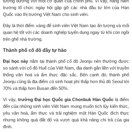
tương đương với một cơ quan của chính phủ. Vì vậy, hàng năm
trường tổ chức ngày hội gặp gỡ các nhà đầu tư lớn của Hàn
Quốc vào thị trường Việt Nam cho sinh viên.
Đây là thời điểm vàng để sinh viên Việt Nam tạo ấn tượng và mối
quan hệ tốt với các doanh nghiệp tuyển dụng ngay từ khi còn ngồi
trên ghế nhà trường.
Thành phố cố đô đầy tự hào
Đại học này
nằm tại thành phố cố đô Jeonju nên thường được
so sánh với cố đô Huế của Việt Nam, địa danh gắn liền với truyền
thống văn hoá và ẩm thực đặc sắc. Bên cạnh đó, thành phố
Jeonju cũng là địa điểm có sinh hoạt phí thấp hơn thủ đô Seoul tới
70% và thấp hơn Busan đến 50%.
Vì vậy,
trường Đại học Quốc gia Chonbuk Hàn Quốc
là điểm
đến của những sinh viên Việt Nam mong muốn tích lũy kiến thức,
yêu văn hoá, ẩm thực và trải nghiệm một Hàn Quốc đích thực
nhưng không quá đắt đỏ và vượt quá khả năng chi trả của gia
đình.