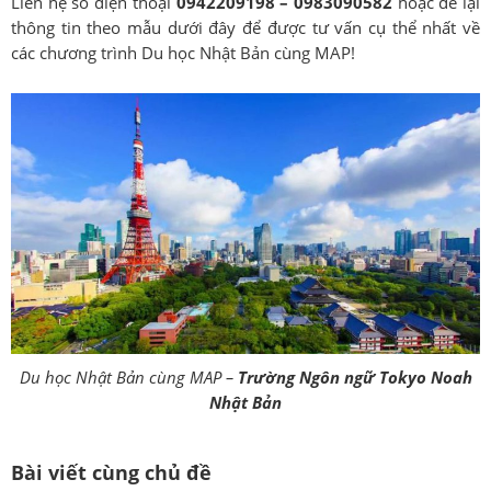
Liên hệ số điện thoại
0942209198 – 0983090582
hoặc để lại
thông tin theo mẫu dưới đây để được tư vấn cụ thể nhất về
các chương trình Du học Nhật Bản cùng MAP!
Du học Nhật Bản cùng MAP –
Trường Ngôn ngữ Tokyo Noah
Nhật Bản
Bài viết cùng chủ đề