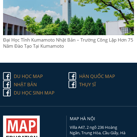
Đại Học Tỉnh Kumamoto Nhật Bản – Trường Công Lập Hơn 75
Năm Đào Tạo Tại Kumamoto
DU HỌC MAP
HÀN QUỐC MAP
NHẬT BẢN
THỤY SĨ
DU HỌC SINH MAP
MAP HÀ NỘI
Villa A47, 2 ngõ 236 Hoàng
Ngân, Trung Hòa, Cầu Giấy, Hà